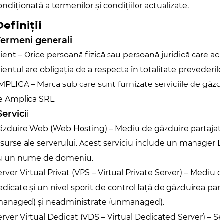
ndiționată a termenilor și condițiilor actualizate.
Definiții
 Termeni generali
lient – Orice persoană fizică sau persoană juridică care ach
lientul are obligația de a respecta în totalitate prevederi
MPLICA – Marca sub care sunt furnizate serviciile de găzdu
e Amplica SRL.
Servicii
ăzduire Web (Web Hosting) – Mediu de găzduire partajată î
esurse ale serverului. Acest serviciu include un manager 
u un nume de domeniu.
erver Virtual Privat (VPS – Virtual Private Server) – Mediu 
edicate și un nivel sporit de control față de găzduirea pa
managed) și neadministrate (unmanaged).
erver Virtual Dedicat (VDS – Virtual Dedicated Server) – Se