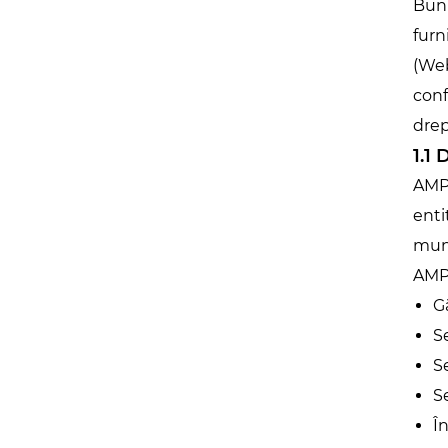
Bun 
furn
(Web
conf
drep
1.1
AMPL
enti
muni
AMPL
G
S
S
S
Î