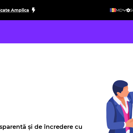
icate Amplica
MD
S
sparentă și de încredere cu