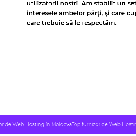
utilizatorii noștri. Am stabilit un s
interesele ambelor părți, și care cup
care trebuie să le respectăm.
Web Hosting în Moldova
Top furnizor de Web Hosting în M