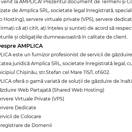
venit la AMPLICA! Prezentul document de Termeni și Cond
izate de Amplica SRL, societate legal înregistrată, special
 Hosting), servere virtuale private (VPS), servere dedicate 
irmați că ați citit, ați înțeles și sunteți de acord să respe
turile și obligațiile dumneavoastră în calitate de client.
 Despre AMPLICA
ICA este un furnizor profesionist de servicii de găzduire
tatea juridică Amplica SRL, societate înregistrată legal, 
cipiul Chișinău, str.Stefan cel Mare 115/1, of.602.
ICA oferă o gamă variată de soluții de găzduire de înaltă 
ăzduire Web Partajată (Shared Web Hosting)
ervere Virtuale Private (VPS)
ervere Dedicate
ervicii de Colocare
nregistrare de Domenii