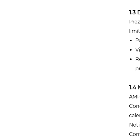
1.3
Prez
limit
P
V
R
pr
1.4
AMPL
Cond
cale
Noti
Cont