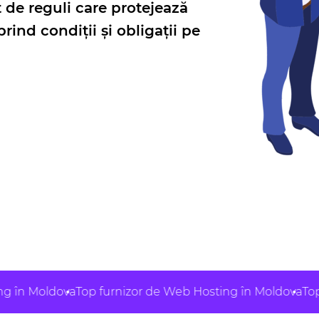
et de reguli care protejează
rind condiții și obligații pe
oldova
Top furnizor de Web Hosting în Moldova
Top furni