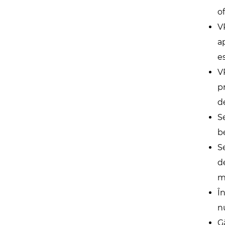
o
V
a
e
V
p
d
S
be
S
d
m
Î
n
G