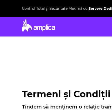
Control Total și Securitate Maximă cu
Servere Ded
Termeni și Condiții
Tindem să menținem o relație tran