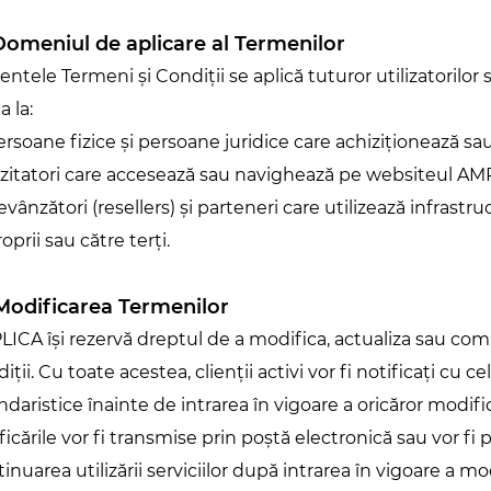
 Domeniul de aplicare al Termenilor
entele Termeni și Condiții se aplică tuturor utilizatorilor s
a la:
ersoane fizice și persoane juridice care achiziționează sau
izitatori care accesează sau navighează pe websiteul A
evânzători (resellers) și parteneri care utilizează infrast
oprii sau către terți.
 Modificarea Termenilor
ICA își rezervă dreptul de a modifica, actualiza sau com
iții. Cu toate acestea, clienții activi vor fi notificați cu ce
ndaristice înainte de intrarea în vigoare a oricăror modific
ficările vor fi transmise prin poștă electronică sau vor f
inuarea utilizării serviciilor după intrarea în vigoare a m