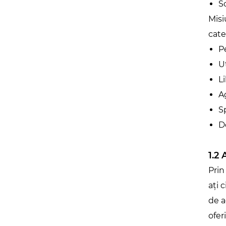
S
Misi
cate
P
U
L
A
S
D
1.2
Prin
ați 
de a
ofer