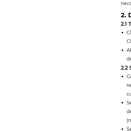
neco
2. 
2.1
C
C
A
d
2.2 
G
r
c
S
d
(
S