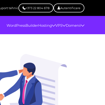
uport tehnic
+373 22 804 678
Autentificare
WordPress
Builder
Hosting
VPS
Domenii