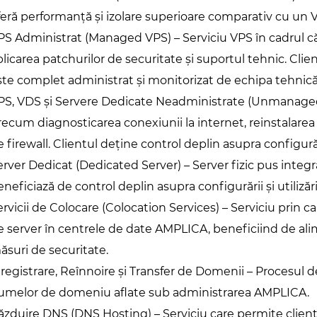
feră performanță și izolare superioare comparativ cu un 
PS Administrat (Managed VPS) – Serviciu VPS în cadrul că
plicarea patchurilor de securitate și suportul tehnic. Clien
ste complet administrat și monitorizat de echipa tehni
PS, VDS și Servere Dedicate Neadministrate (Unmanaged) 
recum diagnosticarea conexiunii la internet, reinstalarea 
e firewall. Clientul deține control deplin asupra configură
erver Dedicat (Dedicated Server) – Server fizic pus integral
neficiază de control deplin asupra configurării și utilizări
ervicii de Colocare (Colocation Services) – Serviciu prin 
e server în centrele de date AMPLICA, beneficiind de alim
ăsuri de securitate.
nregistrare, Reînnoire și Transfer de Domenii – Procesul de
umelor de domeniu aflate sub administrarea AMPLICA.
ăzduire DNS (DNS Hosting) – Serviciu care permite clienți