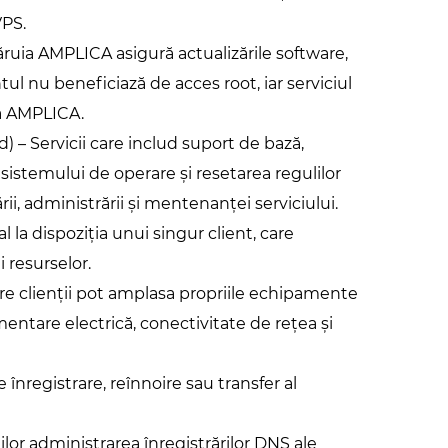
VPS.
ruia AMPLICA asigură actualizările software,
tul nu beneficiază de acces root, iar serviciul
că AMPLICA.
– Servicii care includ suport de bază,
sistemului de operare și resetarea regulilor
rii, administrării și mentenanței serviciului.
 la dispoziția unui singur client, care
i resurselor.
care clienții pot amplasa propriile echipamente
entare electrică, conectivitate de rețea și
 înregistrare, reînnoire sau transfer al
lor administrarea înregistrărilor DNS ale