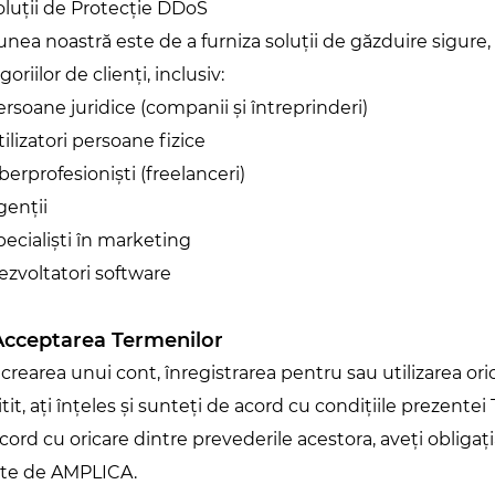
oluții de Protecție DDoS
unea noastră este de a furniza soluții de găzduire sigure, f
goriilor de clienți, inclusiv:
ersoane juridice (companii și întreprinderi)
tilizatori persoane fizice
iberprofesioniști (freelanceri)
genții
pecialiști în marketing
ezvoltatori software
 Acceptarea Termenilor
 crearea unui cont, înregistrarea pentru sau utilizarea oric
citit, ați înțeles și sunteți de acord cu condițiile prezentei
cord cu oricare dintre prevederile acestora, aveți obligația
ite de AMPLICA.