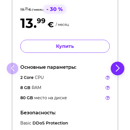
- 30 %
99
19.
€
/ месяц
13.
99
€
/ месяц
Купить
Основные параметры:
2 Core
CPU
8 GB
RAM
80 GB
место на диске
Безопасность:
Basic
DDoS Protection