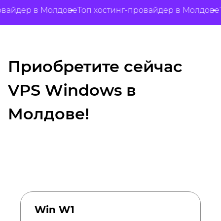
йдер в Молдове
Топ хостинг-провайдер в Молдове
Топ 
Приобретите сейчас
VPS Windows в
Молдове!
Win W1