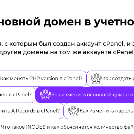
новной домен в учетно
, с которым был создан аккаунт cPanel, и
другие домены на том же аккаунте cPanel
Как менять PHP version в cPanel?
Как создать
ен в cPanel?
Как изменить основной домен в 
ить A Records в cPanel?
Как изменить пароль
Что такое INODES и как объясняется количество фа