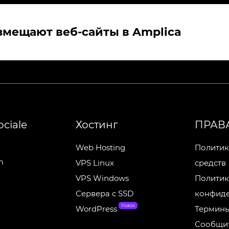
мещают веб-сайты в Amplica
ociale
Хостинг
ПРАВ
Web Hosting
Политик
m
VPS Linux
средств
VPS Windows
Политик
Сервера c SSD
конфиде
Новое
WordPress
Термины
Сообщит