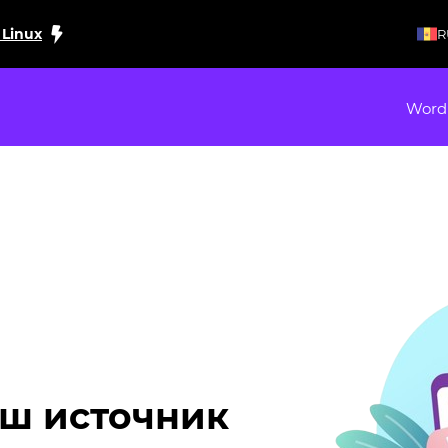
 Linux
R
Word
ш источник