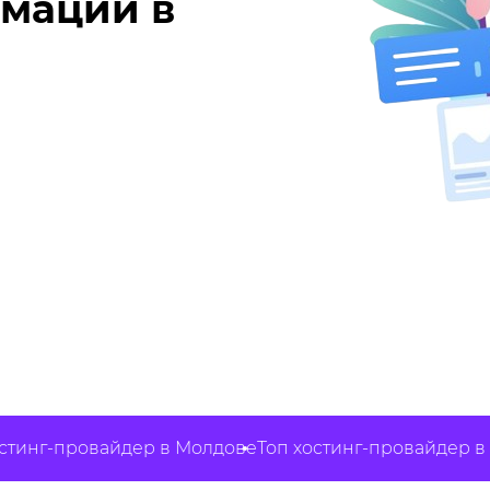
рмации в
г-провайдер в Молдове
Топ хостинг-провайдер в Мол