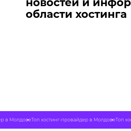
новостей и инфо
области хостинга
 Молдове
Топ хостинг-провайдер в Молдове
Топ хостин