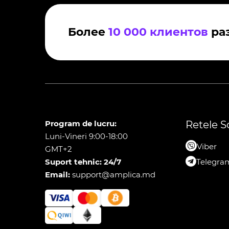
Более
10 000 клиентов
раз
Program de lucru:
Retele S
Luni-Vineri 9:00-18:00
Viber
GMT+2
Suport tehnic: 24/7
Telegra
Email:
support@amplica.md