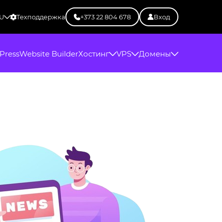
U
Техподдержка
+373 22 804 678
Вход
Press
Website Builder
Хостинг
VPS
Домены