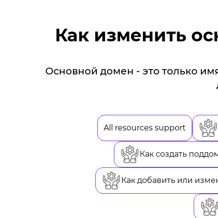
Как изменить ос
Основной домен - это только имя
All resources support
Как создать поддом
Как добавить или измен