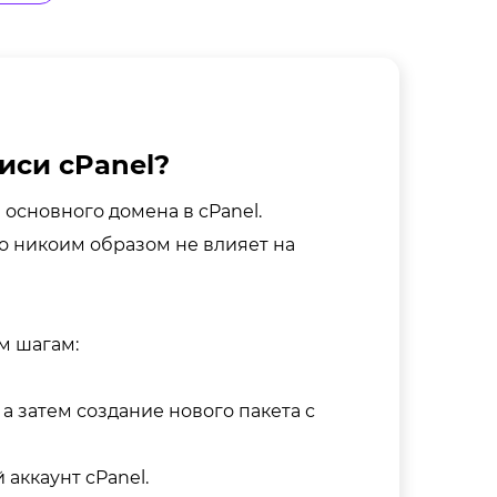
иси cPanel?
основного домена в cPanel.
это никоим образом не влияет на
м шагам:
а затем создание нового пакета с
аккаунт cPanel.