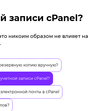
й записи cPanel?
 это никоим образом не влияет на
.
 резервную копию вручную?
учетной записи cPanel?
 электронной почты в cPanel
йлов?