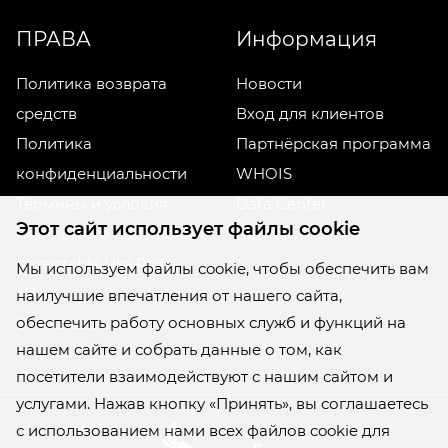
ПРАВА
Информация
Политика возврата
Новости
средств
Вход для клиентов
Политика
Партнёрская программа
конфиденциальности
WHOIS
Термины и условия
Data Center
Этот сайт использует файлы cookie
Сообщить о нарушении
Контакты
Acceptable Use Policy
Мы используем файлы cookie, чтобы обеспечить вам
(AUP)
наилучшие впечатления от нашего сайта,
обеспечить работу основных служб и функций на
Скачать документы
нашем сайте и собрать данные о том, как
посетители взаимодействуют с нашим сайтом и
услугами. Нажав кнопку «Принять», вы соглашаетесь
с использованием нами всех файлов cookie для