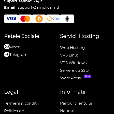
Suport tehnic: 24/7
Email:
support@amplica.md
Retele Sociale
Servicii Hosting
Viber
Web Hosting
Telegram
VPS Linux
VPS Windows
Servere cu SSD
Nou
WordPress
Legal
Informații
Termeni si conditii
Panoul clientului
Politica de
Noutăți