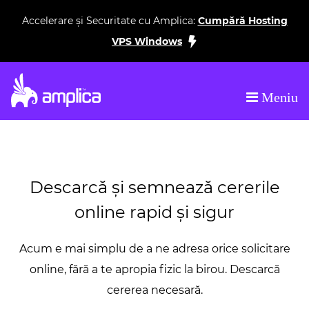
Accelerare și Securitate cu Amplica:
Cumpără Hosting
VPS Windows
Meniu
 de Web Hosting în Moldova
Top furnizor de Web Hosting 
Descarcă și semnează cererile
online rapid și sigur
Acum e mai simplu de a ne adresa orice solicitare
online, fără a te apropia fizic la birou. Descarcă
cererea necesară.