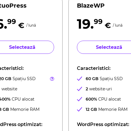
rtuoPress
BlazeWP
6.
19.
99
99
€
€
/ lună
/ lună
Selectează
Selectează
cteristici:
Caracteristici:
20 GB
Spațiu SSD
60 GB
Spațiu SSD
1
website
2
website-uri
400%
CPU alocat
600%
CPU alocat
8 GB
Memorie RAM
12 GB
Memorie RAM
dPress optimizat:
WordPress optimizat: