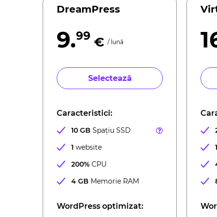
DreamPress
Vi
9.
1
99
€
/ lună
Selectează
Caracteristici:
Cara
10 GB
Spațiu SSD
1
website
200%
CPU
4 GB
Memorie RAM
WordPress optimizat:
Wor