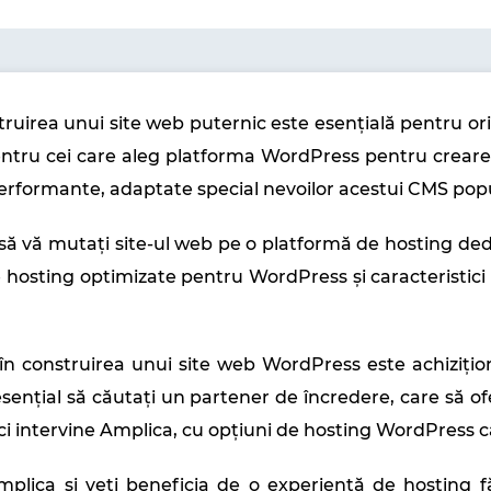
struirea unui site web puternic este esențială pentru ori
entru cei care aleg platforma WordPress pentru crearea
 performante, adaptate special nevoilor acestui CMS pop
 să vă mutați site-ul web pe o platformă de hosting d
hosting optimizate pentru WordPress și caracteristici sp
 construirea unui site web WordPress este achiziționa
 esențial să căutați un partener de încredere, care să o
Aici intervine Amplica, cu opțiuni de hosting WordPress 
lica și veți beneficia de o experiență de hosting fă