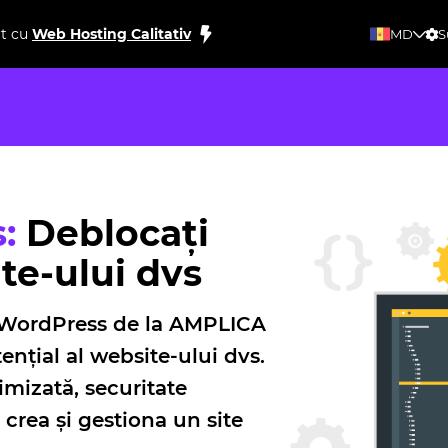
rt cu
Web Hosting Calitativ
MD
S
:
Deblocați
te-ului dvs
g WordPress de la AMPLICA
ențial al website-ului dvs.
mizată, securitate
 crea și gestiona un site