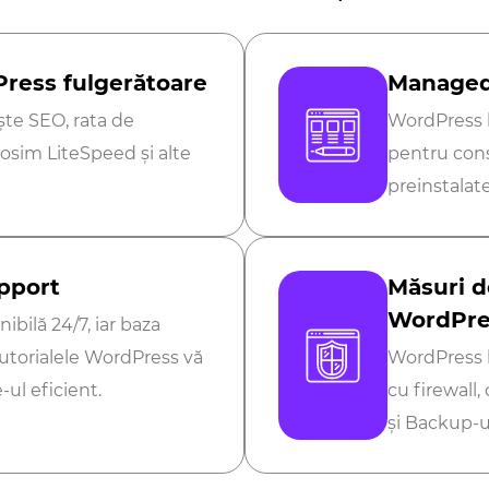
ress fulgerătoare
Managed
te SEO, rata de
WordPress h
olosim LiteSpeed și alte
pentru const
.
preinstalat
pport
Măsuri d
WordPre
ibilă 24/7, iar baza
tutorialele WordPress vă
WordPress h
-ul eficient.
cu firewall,
și Backup-u