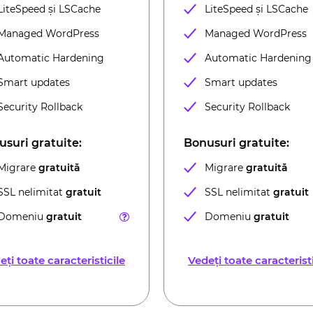
LiteSpeed ​​și LSCache
LiteSpeed ​​și LSCache
Managed WordPress
Managed WordPress
Automatic Hardening
Automatic Hardening
Smart updates
Smart updates
Security Rollback
Security Rollback
suri gratuite:
Bonusuri gratuite:
Migrare
gratuită
Migrare
gratuită
SSL nelimitat
gratuit
SSL nelimitat
gratuit
Domeniu
gratuit
Domeniu
gratuit
eți toate caracteristicile
Vedeți toate caracteristi