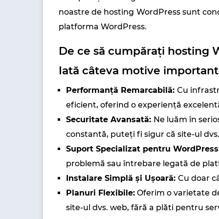
noastre de hosting WordPress sunt concep
platforma WordPress.
De ce să cumpărați hosting 
Iată câteva motive important
Performanță Remarcabilă:
Cu infrast
eficient, oferind o experiență excelentă 
Securitate Avansată:
Ne luăm în serios
constantă, puteți fi sigur că site-ul dv
Suport Specializat pentru WordPress
problemă sau întrebare legată de pla
Instalare Simplă și Ușoară:
Cu doar câ
Planuri Flexibile:
Oferim o varietate de
site-ul dvs. web, fără a plăti pentru servi