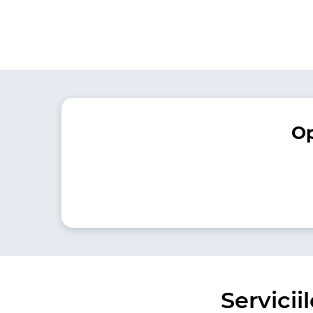
Op
Servici