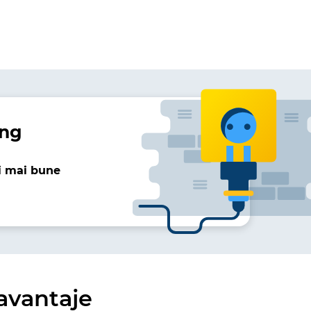
ing
ii mai bune
avantaje