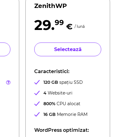
ZenithWP
29.
99
€
/ lună
Selectează
Caracteristici:
120 GB
spațiu SSD
4
Website-uri
800%
CPU alocat
16 GB
Memorie RAM
WordPress optimizat: