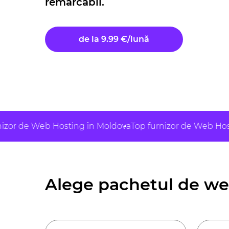
remarcabil.
de la 9.99 €/lună
 Web Hosting în Moldova
Top furnizor de Web Hosting în
Alege pachetul de w