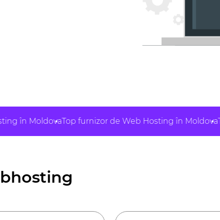
 Moldova
Top furnizor de Web Hosting în Moldova
Top furn
ebhosting