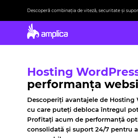
Descoperă combinația de viteză, securitate și supo
Hosting WordPress
performanța websi
Descoperiți avantajele de Hostin
cu care puteți debloca întregul pot
Profitați acum de performanță opti
consolidată și suport 24/7 pentru a