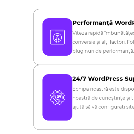
Performanță WordP
Viteza rapidă îmbunătățeș
conversie și alți factori. F
pluginuri de performanță
24/7 WordPress Su
Echipa noastră este dispon
noastră de cunoștințe și 
ajută să vă configurați site