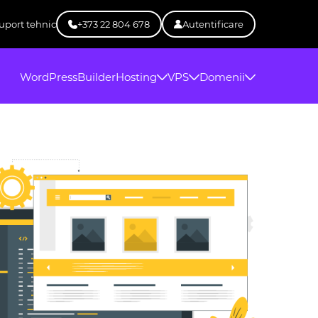
uport tehnic
+373 22 804 678
Autentificare
WordPress
Builder
Hosting
VPS
Domenii