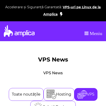
Accelerare și Siguranță Garantată:
VPS-uri pe Linux de la
Amplica
Meniu
eb Hosting în Moldova
Top furnizor de Web Hosting în Mo
VPS News
VPS News
Toate noutățile
Hosting
VPS