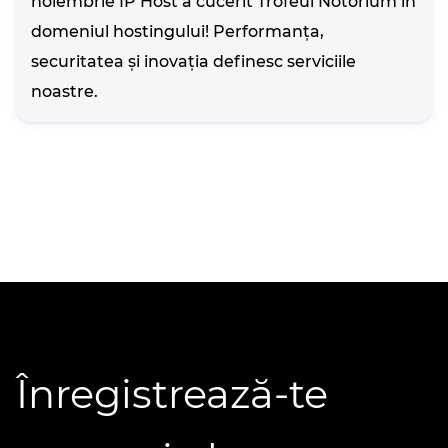
noiembrie IP Host a cucerit Trofeul Notorium în
domeniul hostingului! Performanța,
securitatea și inovația definesc serviciile
noastre.
Înregistrează-te