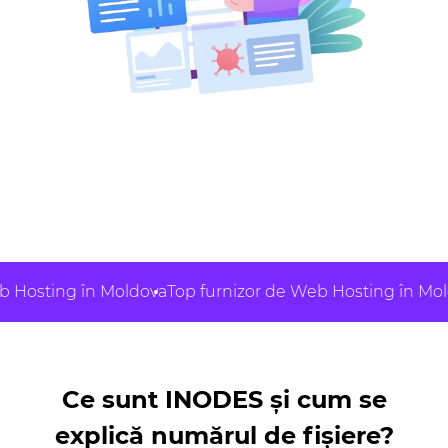
Hosting în Moldova
Top furnizor de Web Hosting în Moldo
Ce sunt INODES și cum se
explică numărul de fișiere?